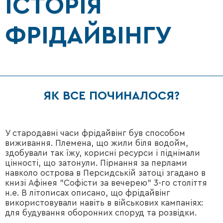
ІСТОРІЯ
ФРІДАЙВІНГУ
ЯК ВСЕ ПОЧИНАЛОСЯ?
У стародавні часи фрідайвінг був способом
виживання. Племена, що жили біля водойм,
здобували так їжу, корисні ресурси і піднімали
цінності, що затонули. Пірнання за перлами
навколо острова в Персидській затоці згадано в
книзі Афінея "Софісти за вечерею" 3-го століття
н.е. В літописах описано, що фрідайвінг
використовували навіть в військових кампаніях:
для будування оборонних споруд та розвідки.