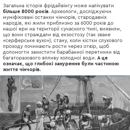
Загальна історія фрідайвінгу може налічувати
більше 8000 років
. Археологи, досліджуючи
муміфіковані останки чінчорів, стародавніх
народів, які жили приблизно за 6000 років до
нашої ери на території сучасного Чилі, виявили,
що вони страждали від екзостозу (так зване
«серферське вухо»), стану, коли кістки слухового
проходу починають рости через отвір, щоб
допомогти захистити барабанної перетинки від
багаторазового впливу холодної води.
А це
означає, що глибокі занурення були частиною
життя чінчорів.