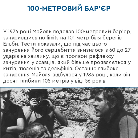
100-МЕТРОВИЙ БАР’ЄР
У 1976 році Майоль подолав 100-метровий бар'єр,
занурившись no limits на 101 метр біля берегів
Ельби. Тести показали, що під час цього
занурення його серцебиття знизилося з 60 до 27
ударів на хвилину, що є проявом рефлексу
занурення у ссавців, який більше проявляється у
китів, тюленів та дельфінів. Останнє глибоке
занурення Майоля відбулося у 1983 році, коли він
досяг глибини 105 метрів у віці 56 років.