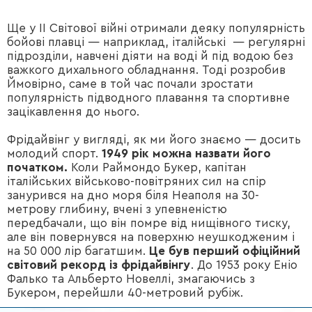
Ще у II Світової війні отримали деяку популярність
бойові плавці — наприклад, італійські — регулярні
підрозділи, навчені діяти на воді й під водою без
важкого дихального обладнання. Тоді розробив
Ймовірно, саме в той час почали зростати
популярність підводного плавання та спортивне
зацікавлення до нього.
Фрідайвінг у вигляді, як ми його знаємо — досить
молодий спорт.
1949 рік можна назвати його
початком.
Коли Раймондо Букер, капітан
італійських військово-повітряних сил на спір
занурився на дно моря біля Неаполя на 30-
метрову глибину, вчені з упевненістю
передбачали, що він помре від нищівного тиску,
але він повернувся на поверхню неушкодженим і
на 50 000 лір багатшим.
Це був перший офіційний
світовий рекорд із фрідайвінгу
. До 1953 року Еніо
Фалько та Альберто Новеллі, змагаючись з
Букером, перейшли 40-метровий рубіж.