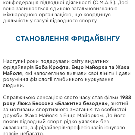
конфедерація підводної діяльності (C.M.A.S.). Досі
вона залишається єдиною загальновизнаною
міжнародною організацією, що координує
діяльність у галузі підводного спорту.
СТАНОВЛЕННЯ ФРІДАЙВІНГУ
Наступні роки подарували світу видатних
фрідайверів
Боба Крофта, Енцо Майорка та Жака
Майоля
, які наполегливо вивчали свої ліміти і дали
розуміння фізіології глибинного нуркування
людини.
Справжньою сенсацією свого часу став фільм
1988
року Люка Бессона «Блакитна безодня»
,
знятий
за мотивами спортивного змагання та особистої
дружби Жака Майоля з Енцо Майорком. До його
появи підводний спорт рідко уявляли без
акваланга, а фрідайверів-професіоналів існувало
зовсім небагато.