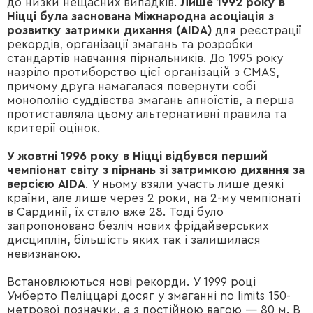
до низки нещасних випадків.
Лише 1992 року в
Ніцці була заснована Міжнародна асоціація з
розвитку затримки дихання (AIDA)
для реєстрації
рекордів, організації змагань та розробки
стандартів навчання пірнальників. До 1995 року
назріло протиборство цієї організацій з CMAS,
причому друга намагалася повернути собі
монополію суддівства змагань апноїстів, а перша
протиставляла цьому альтернативні правила та
критерії оцінок.
У жовтні 1996 року в Ніцці відбувся перший
чемпіонат світу з пірнань зі затримкою дихання за
версією AIDA
. У ньому взяли участь лише деякі
країни, але лише через 2 роки, на 2-му чемпіонаті
в Сардинії, їх стало вже 28. Тоді було
запропоновано безліч нових фрідайверських
дисциплін, більшість яких так і залишилася
невизнаною.
Встановлюються нові рекорди. У 1999 році
Умберто Пеліццарі досяг у змаганні no limits 150-
метрової позначки, а з постійною вагою — 80 м. В