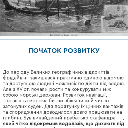
ПОЧАТОК РОЗВИТКУ
До періоду Великих географічних відкриттів
фрідайвінг залишався практично єдиною відомою
та доступною людині можливістю діяти під водою.
Але з XV ст. почали рости та конкурувати між
собою морські держави. Розвиток навігації,
торгівлі та морські битви збільшили й число
затонулих суден. Для порятунку їх цінних вантажів
та спорядження доводилося довго працювати на
глибині. Був винайдений прабатько скафандра —
,
який чітко відокремив водолазів
, що дихають під