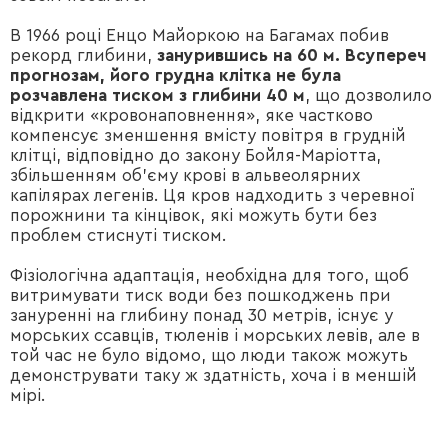
В 1966 році Енцо Майоркою на Багамах побив
рекорд глибини,
занурившись на 60 м. Всупереч
прогнозам, його грудна клітка не була
розчавлена тиском з глибини 40 м
, що дозволило
відкрити «кровонаповнення», яке частково
компенсує зменшення вмісту повітря в грудній
клітці, відповідно до закону Бойля-Маріотта,
збільшенням об'єму крові в альвеолярних
капілярах легенів. Ця кров надходить з черевної
порожнини та кінцівок, які можуть бути без
проблем стиснуті тиском.
Фізіологічна адаптація, необхідна для того, щоб
витримувати тиск води без пошкоджень при
зануренні на глибину понад 30 метрів, існує у
морських ссавців, тюленів і морських левів, але в
той час не було відомо, що люди також можуть
демонструвати таку ж здатність, хоча і в меншій
мірі.