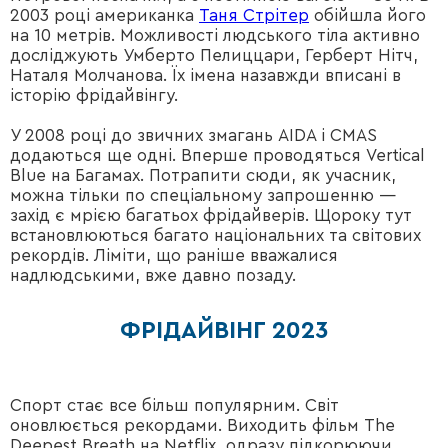
2003 році американка
Таня Стрітер
обійшла його
на 10 метрів. Можливості людського тіла активно
досліджують Умберто Пелиццари, Герберт Нітч,
Наталя Молчанова. Їх імена назавжди вписані в
історію фрідайвінгу.
У 2008 році до звичних змагань AIDA і CMAS
додаються ще одні. Вперше проводяться Vertical
Blue на Багамах. Потрапити сюди, як учасник,
можна тільки по спеціальному запрошенню —
захід є мрією багатьох фрідайверів. Щороку тут
встановлюються багато національних та світових
рекордів. Ліміти, що раніше вважалися
надлюдськими, вже давно позаду.
ФРІДАЙВІНГ 2023
Спорт стає все більш популярним. Світ
оновлюється рекордами. Виходить фільм The
Deepest Breath на Netflix, одразу підкорюючи