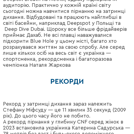
аудиторію. Практично у кожній країні світу
сьогодні можна навчитися пірнанню на затримці
дихання. Відбудовані та працюють найглибші в
світі басейни, наприклад Deepspot у Польщі та
Deep Dive Dubai. Щороку все більше фрідайверів
приймає Дахаб. Не всі плавці наважувалися
підкорити Blue Hole у цьому місті, багато хто
розрахувався життям за свою спробу. Але серед
лише кількох осіб на весь світ є українка —
спортсменка, рекордсменка і багаторазова
чемпіонка Наталя Жаркова
РЕКОРДИ
Рекорд у затримці дихання зараз належить
Стефану Міфсуду — це 11 хвилин 35 секунд (2009
рік). До цього часу його не побито.
А рекорд пірнання у глибину CNF серед жінок в
2023 встановила україника Катерина Садурська —
78 метрів без ласт і будь-якого допоміжного