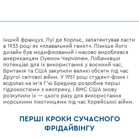
Інший француз, Луї де Корльє, запатентував ласти
в 1933 році як «плавальний гвинт». Пізніше його
дизайн був модифікований і масово вироблявся
американцем Оуеном Черчіллем. Побачивши
потенціал для їх використання у воєнний час,
Британія та США закупили великі обсяги під час
Другої світової війни. У 1951 році студент-фізик і
водолаз на ім'я Г'ю Бреднер розробив перші
гідрокостюми з неопрену, і ВМС США знову
розкупили їх — цього разу для використання
морськими піхотинцями під час Корейської війни.
ПЕРШІ КРОКИ СУЧАСНОГО
ФРІДАЙВІНГУ