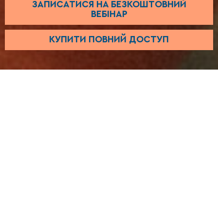
ЗАПИСАТИСЯ НА БЕЗКОШТОВНИЙ
ВЕБІНАР
КУПИТИ ПОВНИЙ ДОСТУП
ДЛЯ КОГО ЦЕЙ
КУРС
• хто хоче навчитись
правильно дихати та
розслаблятися
• хто хоче покращити
свій емоційний стан та